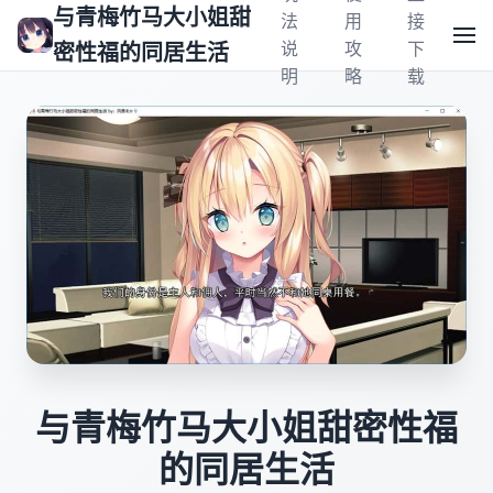
与青梅竹马大小姐甜
法
用
接
说
攻
下
密性福的同居生活
明
略
载
与青梅竹马大小姐甜密性福
的同居生活