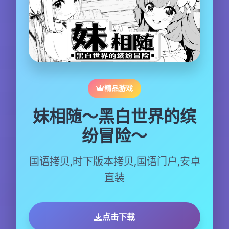
精品游戏
妹相随～黑白世界的缤
纷冒险～
国语拷贝,时下版本拷贝,国语门户,安卓
直装
点击下载