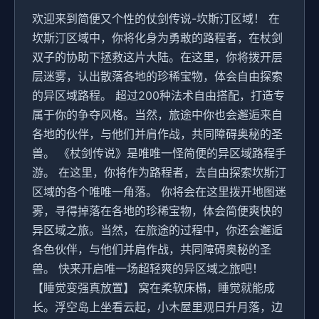
欢迎来到简便又个性的仗剑传说-坎斯汀区域！ 在
坎斯汀区域中，你将化身为勇敢的路程者，在杖剑
双子的协助下拯救这片大陆。在这里，你将拨开层
层迷雾，认出散落各地的珍稀宝物，体会自由探索
的异区域路程。 超过200种法术自由搭配，打造专
属于你的争夺风格。当然，旅途中你也会邂逅来自
各地的伙伴，与他们并肩作战，共同障碍奥秘的圣
兽。 《杖剑传说》是唯唯一怪简便的异区域路程手
游。 在这里，你将作为路程者，去自由探索坎斯汀
区域的各个唯唯一角落。 你将会在这里拨开地图迷
雾，寻得掉落在各地的珍稀宝物，体会简便爽快的
异区域之旅。当然，在旅途的过程中，你还会邂逅
各色伙伴，与他们并肩作战，共同障碍奥秘的圣
兽。 快来开启唯一场超轻爽的异区域之旅吧！
【睡觉变强真放置】 窝在柔软床榻，睡觉就能成
长。浮空岛上坐看云起，小木屋里观日升月落，边