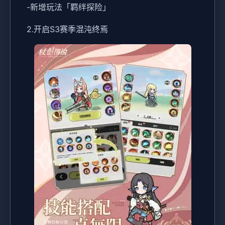
-新增玩法「羁绊探险」
2.开启S3赛季混沌终焉