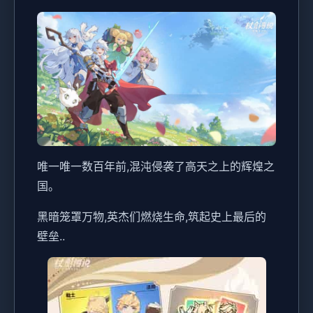
唯一唯一数百年前,混沌侵袭了高天之上的辉煌之
国。
黑暗笼罩万物,英杰们燃烧生命,筑起史上最后的
壁垒..