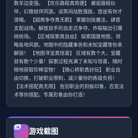
数羊边变强。 【欢乐路程真简便】 邂逅路程伙
伴，幻兽结伴同游。谈笑间战胜强敌，旅途有你才
滑稽。 【超爽争夺真无羁】 掌握剑技魔法，肆意
支配战场。解放双手的自走式争夺，炸裂输出引爆
统统场。 【区域探索真自由】 探索国度地图，领
略各地风貌。地图中的隐藏事务和未知宝藏等你来
解锁！ 【地图寻宝真惊喜】 区域有数个大，宝藏
就有数个少量！探索过程充满了未知与惊喜，随时
随地获取珍稀宝物！ 【随心转职真好玩】 职业自
由切换，打破职业限制，减少量你的练级负担！
【法术搭配真无限】 告别职业的刻板印象，百变法
术等你搭配。专属形象由你打造！
游戏截图