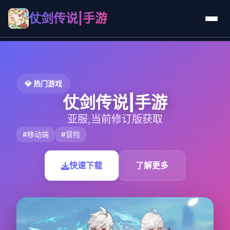
仗剑传说|手游
💎 热门游戏
仗剑传说|手游
亚服,当前修订版获取
#移动端
#冒险
快速下载
了解更多