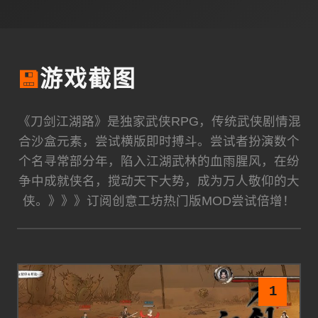
💾
游戏截图
《刀剑江湖路》是独家武侠RPG，传统武侠剧情混
合沙盒元素，尝试横版即时搏斗。尝试者扮演数个
个名寻常部分年，陷入江湖武林的血雨腥风，在纷
争中成就侠名，搅动天下大势，成为万人敬仰的大
侠。》》》订阅创意工坊热门版MOD尝试倍增！
1