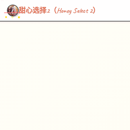
~~~
★
♡
✦
✧
♥
~
→
↗
甜心选择2（Honey Select 2）
✦ ✧ ★