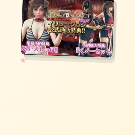
✧
♡
★
♥