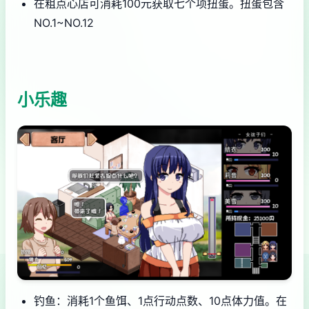
在粗点心店可消耗100元获取七个项扭蛋。扭蛋包含
NO.1~NO.12
小乐趣
钓鱼：消耗1个鱼饵、1点行动点数、10点体力值。在