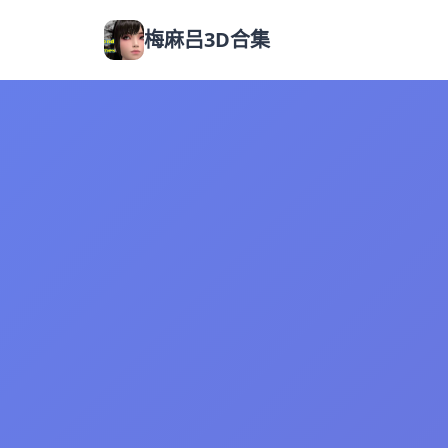
梅麻吕3D合集