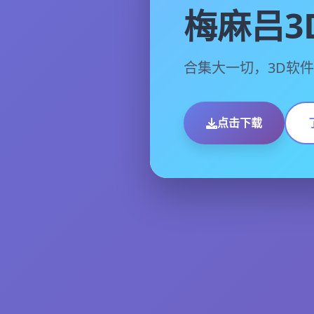
梅麻吕3
合集大一切，3D软
点击下载