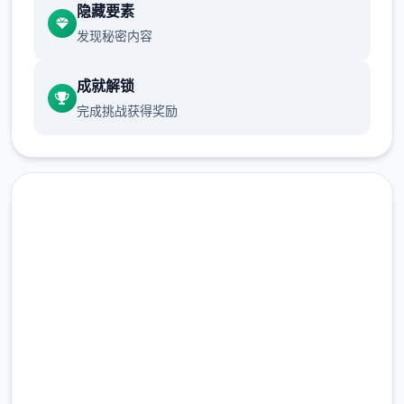
前体育仓库尚未实装
隐藏要素
发现秘密内容
保健室原本计划在特定时机解锁，但为方便进
度报告版尝试，现调整为人员等级≥10时开放
成就解锁
完成挑战获得奖励
新增毛剃除功能
这时可以用剃刀自由修剪毛形状
该功能其实早已开发解决，但因未添加到UI
中，此前无法在正式乐趣中使用。
即刻下载 催眠app|中文官网
由于剃刀加入物品栏会导致道具过众多，目前
暂需通过涂鸦功能面板使用（未来可能调整）
完整版游戏，免费体验
涂鸦功能原计划高等级解锁，但进度报告版中
2.3M+
等级≥20即可使用
总下载量