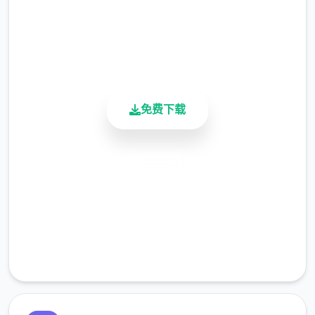
4.9/5
※注意
：暂无毛发再生功能，若需恢复原状，
用户评分
请删除SavedImage文件夹
900K+
活跃用户
其他注意事项
与前作相比，当前改版运行可能较卡顿，正式
免费下载
版将进行优化
安全下载
高速安装
完全免费
客服支持
可尝试至t教等级30