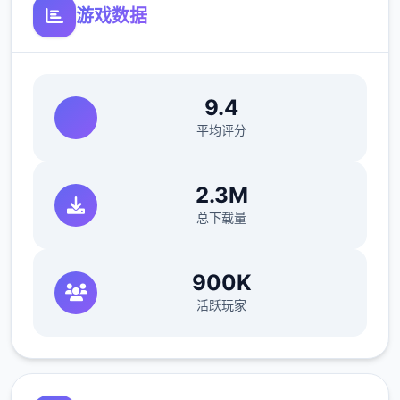
开放场景：走廊、教室、校舍后、保健室
游戏数据
洗脑模式支持催眠和束缚玩法
参数未调整，人员可能容易起飞
9.4
反馈与问题报告请通过Discord服务器提交
平均评分
（正式版发布前仅限支援者访问,自由度
MAX！
2.3M
绝无仅有近在漫画或CG合集中常见的“催眠
总下载量
APP公寓”，难道你不想试试看吗…
这款乐趣高度还原了使用催眠APP进行t教的真
900K
实尝试，是二套沉浸式模拟乐趣！并非固定流
活跃玩家
程的被动观赏，而是让你化身主角，随心所欲
地t教女孩！
根据不同玩法，女主角会通过丰富的台词和动