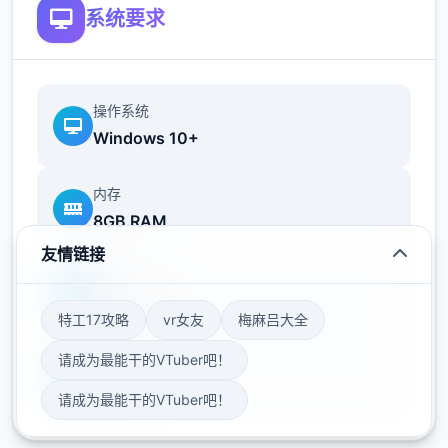
系统要求
画给予众多样反馈
相较于前作《用洗脑APP对高傲大小姐为所欲
为的模拟乐趣》，本作整个面晋升！
操作系统
新增语、换装等模式及追加姿势，自由度大幅
Windows 10+
提升！t教模式
内存
可在无人的走廊、教学楼后、体育仓库等各种
8GB RAM
场景中进行调教（目前开发中）
友情链接
显卡
GTX 1060
特工17攻略
vr女友
梅麻吕大全
请成为最能干的VTuber吧！
存储空间
50GB
请成为最能干的VTuber吧！
洗脑后，可以随意掉落衣服、让其穿上漏风的