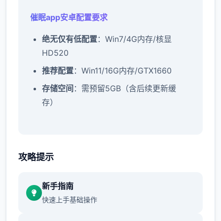
催眠app安卓配置要求
​绝无仅有低配置​
​：Win7/4G内存/核显
HD520
​推荐配置​
​：Win11/16G内存/GTX1660
​存储空间​
​：需预留5GB（含后续更新缓
存）
催眠app秘籍：
攻略提示
新增chuang戏功能
新手指南
这时可以进行床戏教学了
快速上手基础操作
体育仓库和保健室均可触发chuang戏，但目