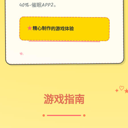
40%-催眠APP2。
★
精心制作的游戏体验
→
✧
♥
✦
♡
游戏指南