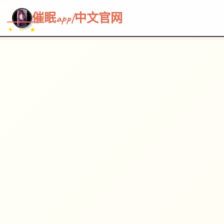
~~~
★
♡
✦
✧
♥
~
催眠app|中文官网
✦ ✧ ★