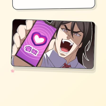
✧
♡
★
♥