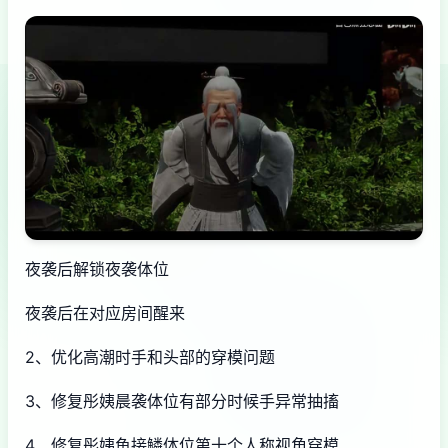
夜袭后解锁夜袭体位
夜袭后在对应房间醒来
2、优化高潮时手和头部的穿模问题
3、修复彤姨晨袭体位有部分时候手异常抽搐
4、修复彤姨鱼接鳞体位第十个人称视角穿模