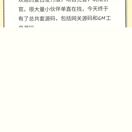
欢迎的复古发行版，项目完善，玩法仿
官。很大量小伙伴单直在找，今天终于
有了总共套源码，包括网关源码和GM工
具源码。
发行版还配有手机端文件（有兴趣自行
研究）。 ！
[新增]新增会员卡功能共享仓库.共享召
唤兽仓库.
[优化]同等级法宝只能携带单种，优化
成可携带二个.