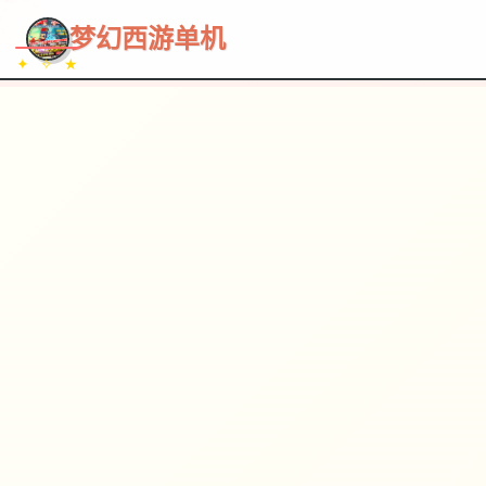
~~~
★
♡
✦
✧
♥
~
→
↗
梦幻西游单机
✦ ✧ ★