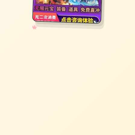
✧
♡
★
♥