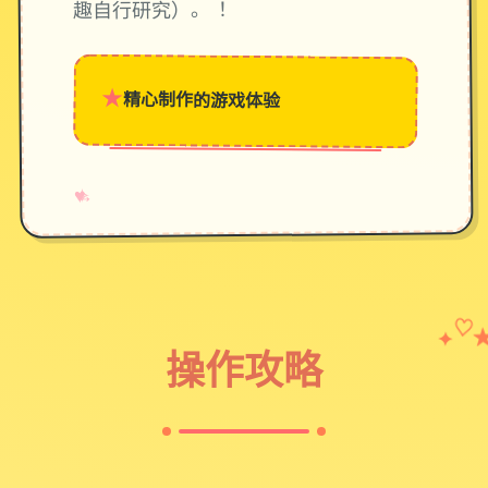
趣自行研究）。 ！
★
精心制作的游戏体验
→
✧
♥
✦
♡
操作攻略