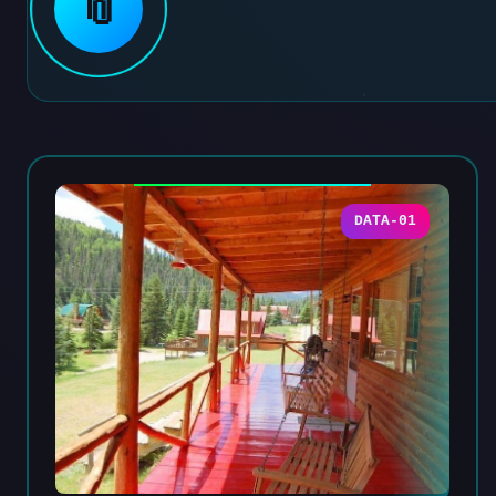
📎
DATA-01