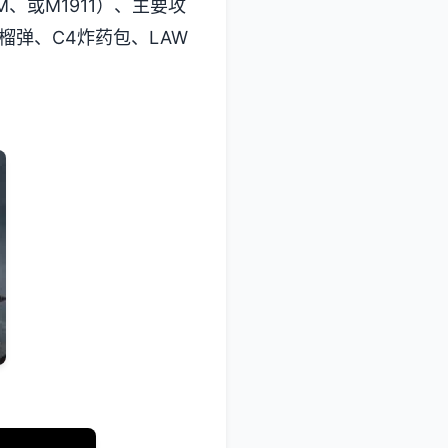
M、或M1911）、主要攻
手榴弹、C4炸药包、LAW