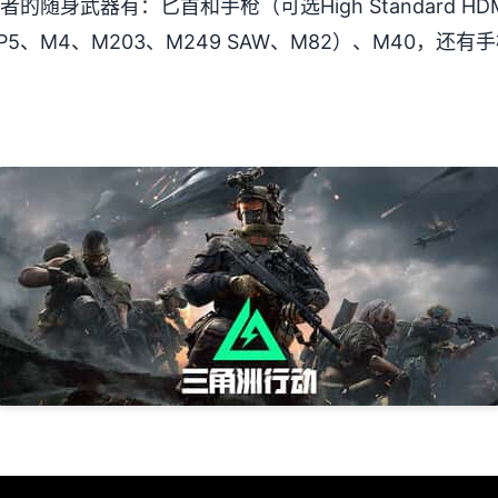
的随身武器有：匕首和手枪（可选High Standard HD
5、M4、M203、M249 SAW、M82）、M40，还有