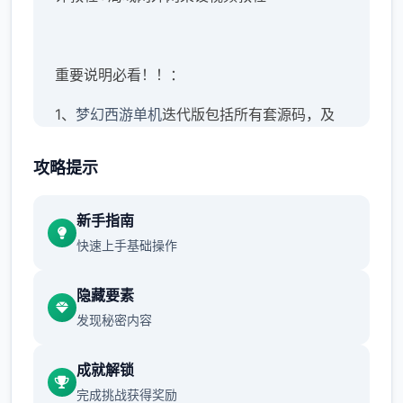
重要说明必看！！：
1、
梦幻西游单机
迭代版包括所有套源码，及
建架设设教程。虽说已经很完善，但不保证完
美！这点老手应该都知道，只要是网单就三个
攻略提示
定存在BUG，不可避免
新手指南
2、本站录制了详细的局域网及外网架设教程
快速上手基础操作
（外网请根据视频教程自行研究，本站不参
与！）源码仅供个人学习使用，请勿商用！
隐藏要素
发现秘密内容
程序介绍：梦江南迭代版，三个直是很受欢迎
成就解锁
的怀旧迭代版，职责完善，玩法仿官。很海量
完成挑战获得奖励