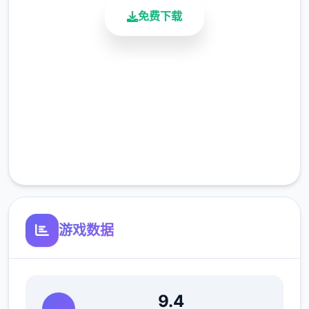
免费下载
安全下载
高速安装
完全免费
客服支持
[新增]新增会员卡功能共享仓库.共享召唤兽仓
游戏数据
库.
[优化]同等级法宝只能携带这个，优化成可携
9.4