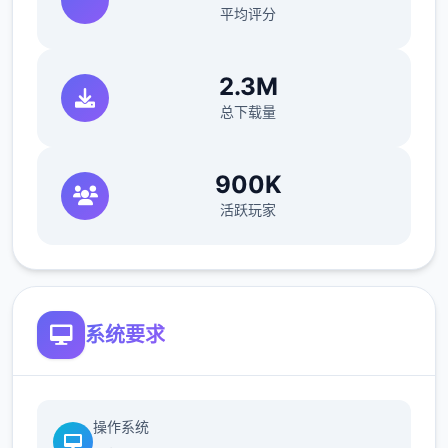
带二个.
平均评分
2.3M
[新增[新增灵饰自选礼包.物品自选礼包。
总下载量
900K
活跃玩家
系统要求
操作系统
[新增]增加超级赐福系.召唤兽可通过携带能力