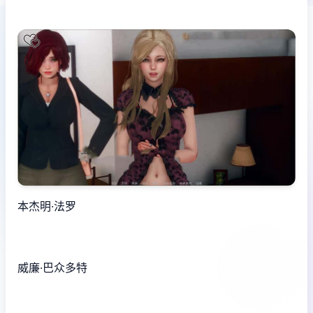
本杰明·法罗
威廉·巴众多特