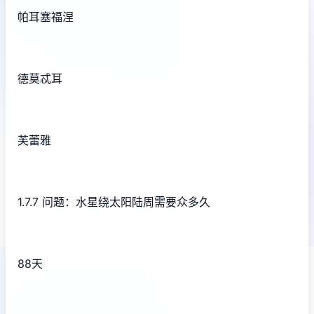
帕耳塞福涅
德莫忒耳
芙蕾雅
1.7.7 问题：水星绕太阳陆周需要众多久
88天