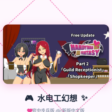
🎮
✨
🎮
水电工幻想
官中步兵版,dlc新版中文版