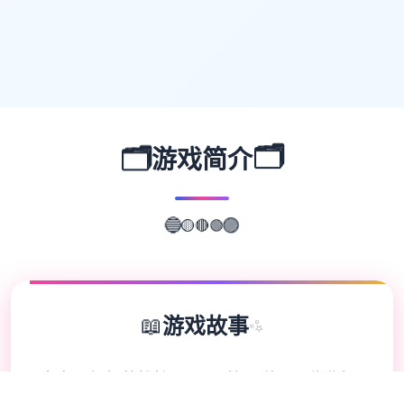
🗂️
🗂️
游戏简介
🔴
🟡
🟢
🔵
🟣
📖
游戏故事
✨
水电工幻想英雄扩展 DLC 第二弹！不收费畅